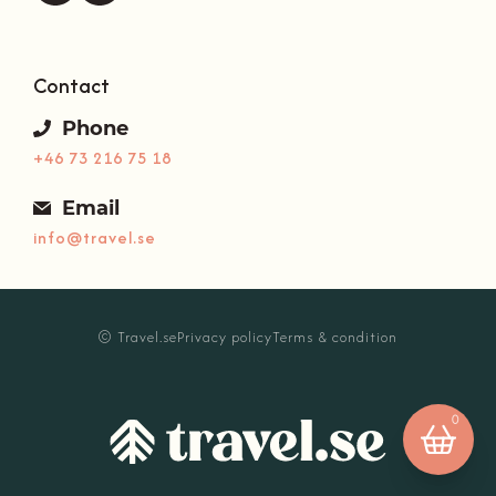
Contact
Phone
+46 73 216 75 18
Email
info@travel.se
Your basket is empty.
© Travel.se
Privacy policy
Terms & condition
0