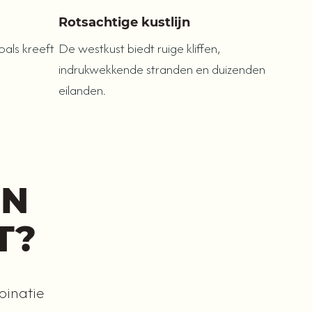
Rotsachtige kustlijn
oals kreeft
De westkust biedt ruige kliffen,
indrukwekkende stranden en duizenden
eilanden.
EN
T?
binatie