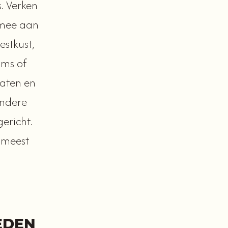
. Verken
 mee aan
stkust,
ams of
aten en
andere
gericht.
n meest
EDEN