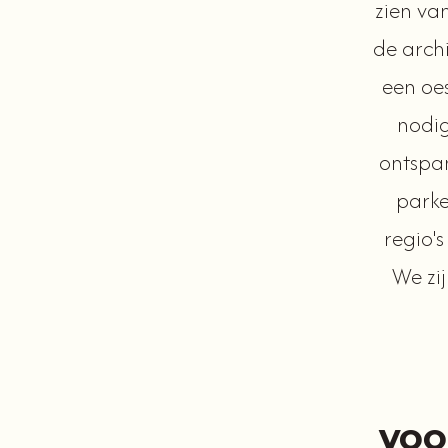
zien va
de arch
een oe
nodig
ontspa
parke
regio's
We zij
VOO