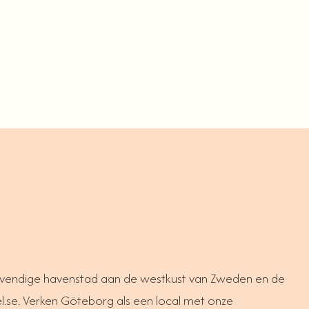
vendige havenstad aan de westkust van Zweden en de
vel.se. Verken Göteborg als een local met onze