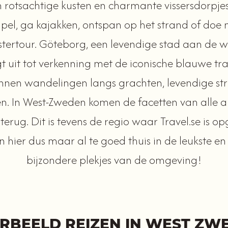
n rotsachtige kusten en charmante vissersdorpjes
ipel, ga kajakken, ontspan op het strand of doe
stertour. Göteborg, een levendige stad aan de we
t uit tot verkenning met de iconische blauwe tr
nnen wandelingen langs grachten, levendige str
n. In West-Zweden komen de facetten van alle 
 terug. Dit is tevens de regio waar Travel.se is op
n hier dus maar al te goed thuis in de leukste e
bijzondere plekjes van de omgeving!
RBEELD REIZEN IN WEST ZW